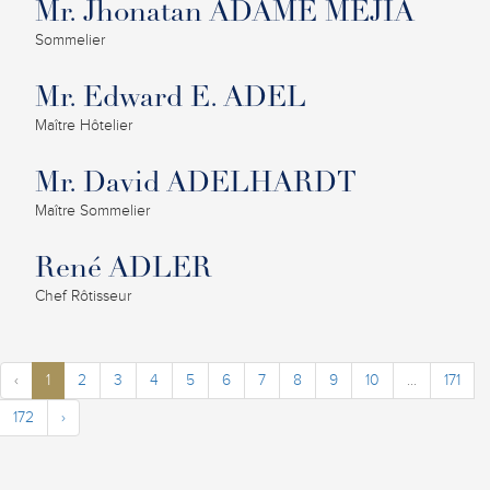
Mr. Jhonatan ADAME MEJIA
Sommelier
Mr. Edward E. ADEL
Maître Hôtelier
Mr. David ADELHARDT
Maître Sommelier
René ADLER
Chef Rôtisseur
‹
1
2
3
4
5
6
7
8
9
10
...
171
172
›