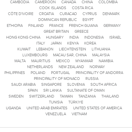
CAMBODIA
CAMEROON
CANADA
CHINA
COLOMBIA
COOK ISLANDS
COSTA RICA
CÔTE D'IVOIRE
CROATIA
CURACAO
CYPRUS
DENMARK
DOMINICAN REPUBLIC
EGYPT
ETHIOPIA
FINLAND
FRANCE
FRENCH GUIANA
GERMANY
GREAT BRITAIN
GREECE
HONG KONG CHINA
HUNGARY
INDIA
INDONESIA
ISRAEL
ITALY
JAPAN
KENYA
KOREA
KUWAIT
LEBANON
LIECHTENSTEIN
LITHUANIA
LUXEMBOURG
MACAU SAR, CHINA
MALAYSIA
MALTA
MAURITIUS
MEXICO
MYANMAR
NAMIBIA
NETHERLANDS
NEW ZEALAND
NORWAY
PHILIPPINES
POLAND
PORTUGAL
PRINCIPALITY OF ANDORRA
PRINCIPALITY OF MONACO
RUSSIA
SAUDI ARABIA
SINGAPORE
SLOVENIA
SOUTH AFRICA
SPAIN
SRI LANKA
SULTANATE OF OMAN
SWEDEN
SWITZERLAND
TAIWAN
TANZANIA
THAILAND
TUNISIA
TÜRKIYE
UGANDA
UNITED ARAB EMIRATES
UNITED STATES OF AMERICA
VENEZUELA
VIETNAM