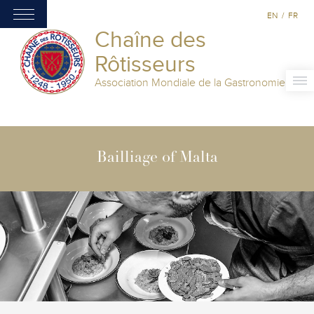
EN
/
FR
Chaîne des
Rôtisseurs
Association Mondiale de la Gastronomie
Bailliage of Malta