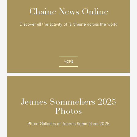
Chaine News Online
Chaine News Online
Discover all the activity of la Chaine across the world
MORE
Jeunes Sommeliers 2025
Jeunes Sommeliers 2025
Photos
Photos
Photo Galleries of Jeunes Sommeliers 2025