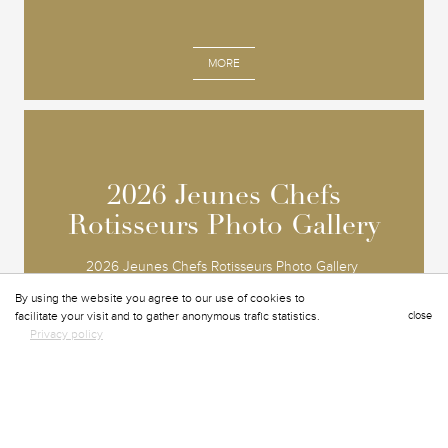
MORE
2026 Jeunes Chefs
2026 Jeunes Chefs
Rotisseurs Photo Gallery
Rotisseurs Photo Gallery
2026 Jeunes Chefs Rotisseurs Photo Gallery
By using the website you agree to our use of cookies to
facilitate your visit and to gather anonymous trafic statistics.
close
Privacy policy
MORE